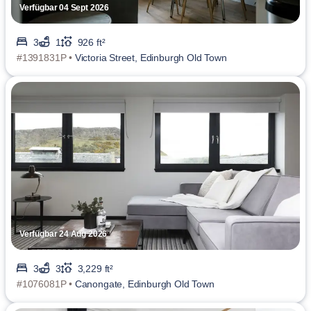
Verfügbar 04 Sept 2026
3
1
926 ft²
#1391831P •
Victoria Street, Edinburgh Old Town
Verfügbar 24 Aug 2026
3
3
3,229 ft²
#1076081P •
Canongate, Edinburgh Old Town