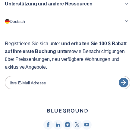
Unterstützung und andere Ressourcen
Warum Blueground
Deutsch
Für Unternehmen
Für Studenten
English
Gästebetreuung
Registrieren Sie sich unter
und erhalten Sie 100 $ Rabatt
auf Ihre erste Buchung unter
sowie Benachrichtigungen
Stadt-Guide
Português
über Preissenkungen, neu verfügbare Wohnungen und
日本語
exklusive Angebote.
Partner
Español
Vermieter von Möbeln
Ihre E-Mail Adresse
Français
Vermieter
Türkçe
Franchise-Partner
Immobilienmakler
Deutsch
Beeinflusser & Affiliates
한국어
Unternehmen