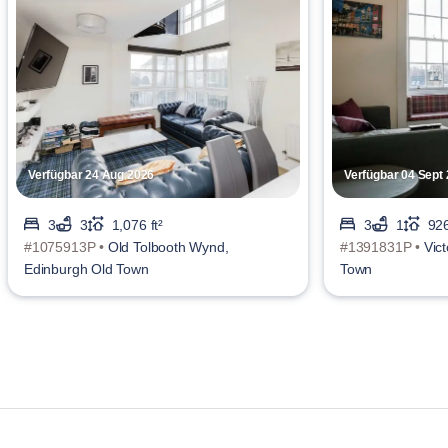
Verfügbar 24 Aug 2026
Verfügbar 04 Sept
3
3
1,076 ft²
3
1
926
#1075913P •
Old Tolbooth Wynd,
#1391831P •
Vic
Edinburgh Old Town
Town