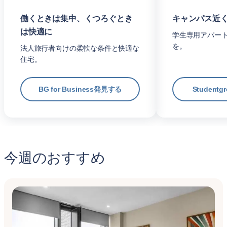
働くときは集中、くつろぐとき
キャンパス近
は快適に
学生専用アパー
を。
法人旅行者向けの柔軟な条件と快適な
住宅。
BG for Business発見する
Student
今週のおすすめ