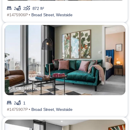
2
2
872 ft²
#1475906P •
Broad Street, Westside
利用可能19 8月 2026
2
1
#1475907P •
Broad Street, Westside