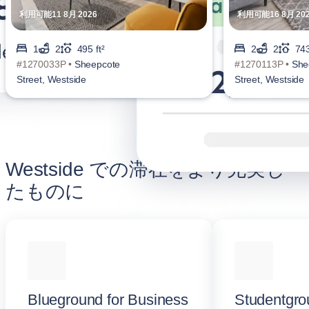
利用可能11 8月 2026
利用可能16 8月 20
1
2
495 ft²
2
2
743
#1270033P •
Sheepcote
#1270113P •
She
Street, Westside
Street, Westside
Westside での滞在をより充実し
たものに
Blueground for Business
Studentgro