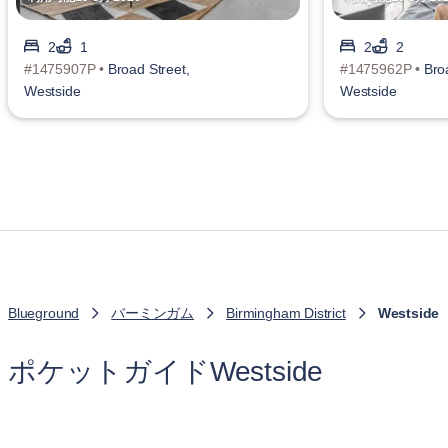
2
1
2
2
#1475907P •
Broad Street,
#1475962P •
Bro
Westside
Westside
Blueground
バーミンガム
Birmingham District
Westside
ポケットガイドWestside