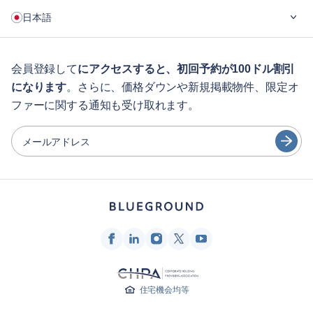
ご利用の流れ
日本語
企業向け
学生の方へ
English
ゲスト向け特典サービス
会員登録して
にアクセスすると、初回予約が100ドル割引
になります
。さらに、価格ダウンや新規掲載物件、限定オ
シティガイド
Português
ファーに関する通知も受け取れます。
日本語
パートナー
Español
メールアドレス
家具レンタル事業者
Français
家主
Türkçe
フランチャイズ・パートナー
不動産ブローカー
Deutsch
インフルエンサー＆アフィリエイト
한국어
Blueground
住宅機会均等
会社概要