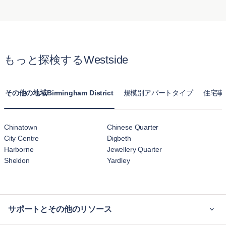
利用できる明確なポリシーを提供しています。
トの最大の違いは、快適さと広さです。通常のホテルの部屋
とは異なり、BluegroundのWestside の月単位賃貸アパート
はキッチン、リビングルーム、複数のベッドルームが揃った
完全な住まいを提供します。長期滞在向けに設計されてお
もっと探検するWestside
り、一時的なホテル宿泊以上に自宅のようにくつろげます。
その他の地域Birmingham District
規模別アパートタイプ
住宅事
Chinatown
Chinese Quarter
City Centre
Digbeth
Harborne
Jewellery Quarter
Sheldon
Yardley
サポートとその他のリソース