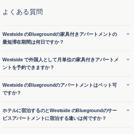
よくある質問
Westside のBluegroundの家具付きアパートメントの
最短滞在期間は何日ですか？
BluegroundのWestside の家具付き賃貸アパートは、通常最
Westside で外国人として月単位の家具付きアパートメ
低2 泊の滞在が必要です。そのため、Westside の長期家具付
ントを予約できますか？
き賃貸にも、短期滞在用の一時的な住居にも最適です。引っ
越しや長期滞在の訪問など、さまざまな滞在期間に対応する
外国人でも、Bluegroundを利用すればWestside の月極アパ
Westside のBluegroundのアパートメントはペット可
柔軟性があります。
ート賃貸を簡単に予約できます。ビジネスやレジャーのため
ですか？
にWestside の仮住まいを探している方に、柔軟で便利な一
時的な住居を提供します。初めての街でも、長期の契約なし
Bluegroundの多くのWestside の賃貸アパートはペット可
ホテルに宿泊するのとWestside のBluegroundのサー
で快適な家具付き住宅に簡単に入居できます。
で、愛犬や愛猫と一緒に快適な生活を送ることができます。
ビスアパートメントに宿泊する違いは何ですか？
Westside のペット可アパートは、ペットに適した公園や設
備の近くに位置する物件が多く、ペットオーナーが安心して
ホテル滞在とBluegroundのWestside のサービス付きアパー