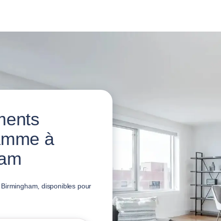
ments
amme à
ham
 Birmingham, disponibles pour