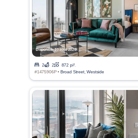
Disponible 10 août 2026
2
2
872 pi².
#1475906P •
Broad Street, Westside