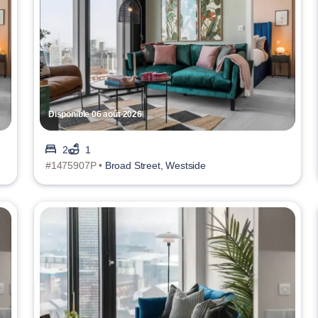
Disponible 06 août 2026
2
1
#1475907P •
Broad Street, Westside