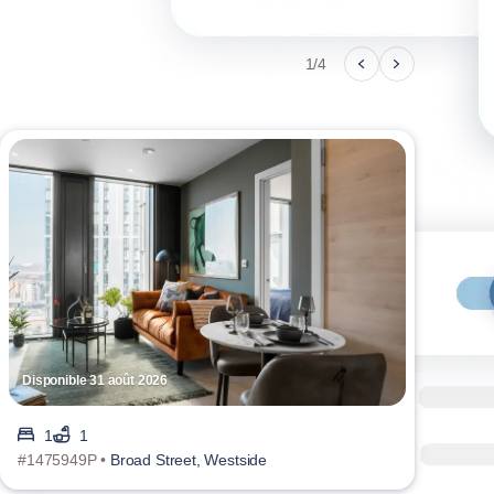
1/4
Disponible 31 août 2026
Disp
1
1
#1475949P •
Broad Street, Westside
#147