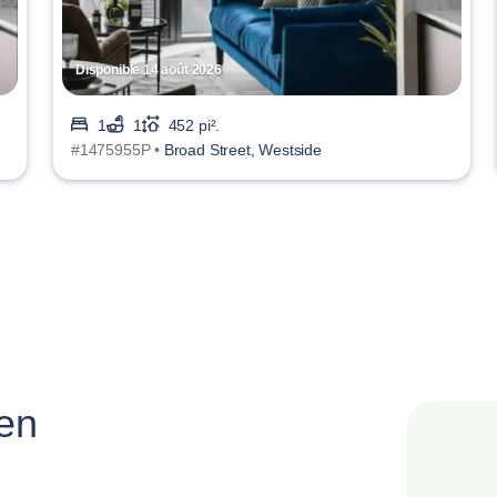
Disponible 14 août 2026
1
1
452 pi².
#1475955P •
Broad Street, Westside
 en