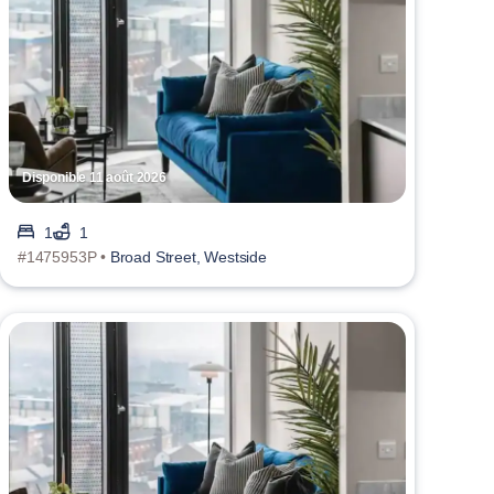
Disponible 11 août 2026
1
1
#1475953P •
Broad Street, Westside