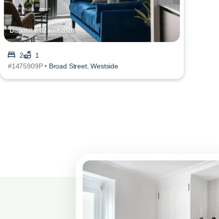
Disponible 07 août 2026
2
1
#1475909P •
Broad Street, Westside