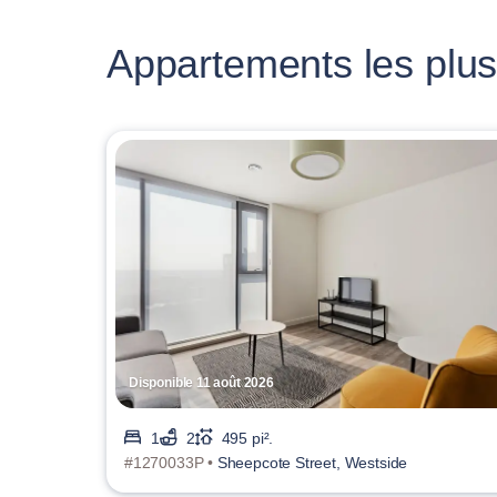
Appartements les plus
Disponible 11 août 2026
1
2
495 pi².
#1270033P •
Sheepcote Street, Westside