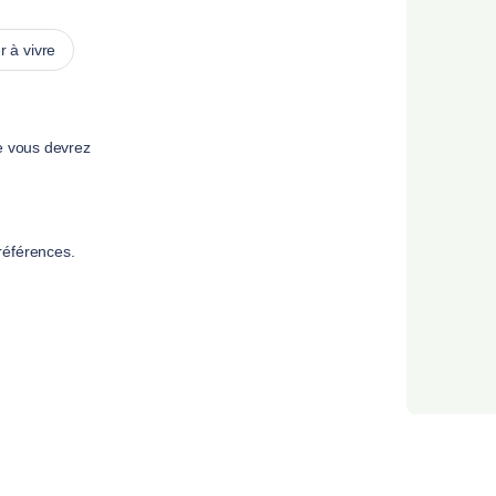
 à vivre
e vous devrez
références.