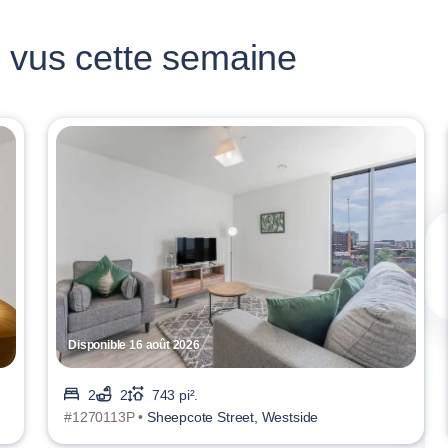
 vus cette semaine
Disponible 16 août 2026
2
2
743 pi².
#1270113P •
Sheepcote Street, Westside