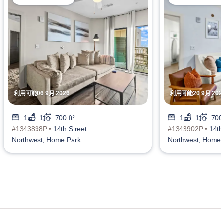
利用可能06 9月 2026
利用可能20 9月 20
1
1
700 ft²
1
1
700
#1343898P •
14th Street
#1343902P •
14t
Northwest, Home Park
Northwest, Home