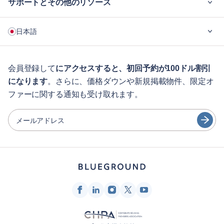
サポートとその他のリソース
ご利用の流れ
日本語
企業向け
学生の方へ
English
ゲスト向け特典サービス
会員登録して
にアクセスすると、初回予約が100ドル割引
になります
。さらに、価格ダウンや新規掲載物件、限定オ
シティガイド
Português
ファーに関する通知も受け取れます。
日本語
パートナー
Español
メールアドレス
家具レンタル事業者
Français
家主
Türkçe
フランチャイズ・パートナー
不動産ブローカー
Deutsch
インフルエンサー＆アフィリエイト
한국어
Blueground