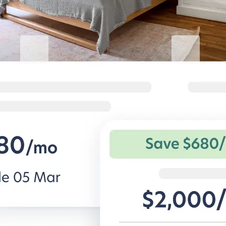
Blueground for Business
Studentgro
働くときは集中、くつろぐとき
キャンパス近
は快適に
学生専用アパー
を。
法人旅行者向けの柔軟な条件と快適な
住宅。
BG for Business発見する
Student