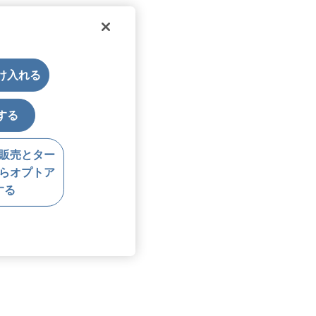
受け入れる
する
販売とター
らオプトア
する