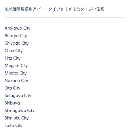
地域
近隣
規模別アパートタイプ
さまざまなタイプの住宅
Arakawa City
Bunkyo City
Chiyoda City
Chuo City
Kita City
Meguro City
Minato City
Nakano City
Ota City
Setagaya City
Shibuya
Shinagawa City
Shinjuku City
Taito City