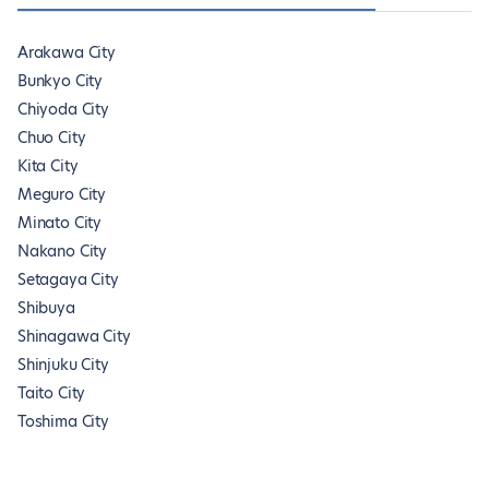
Arakawa City
Bunkyo City
Chiyoda City
Chuo City
Kita City
Meguro City
Minato City
Nakano City
Setagaya City
Shibuya
Shinagawa City
Shinjuku City
Taito City
Toshima City