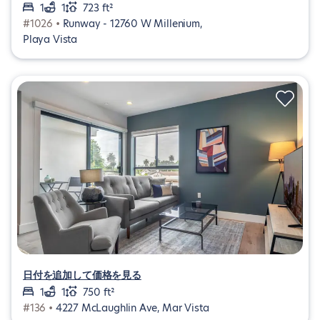
1
1
723 ft²
#1026 •
Runway - 12760 W Millenium,
Playa Vista
日付を追加して価格を見る
1
1
750 ft²
#136 •
4227 McLaughlin Ave, Mar Vista