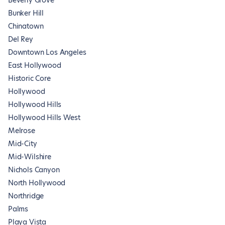
Beverly Grove
Bunker Hill
Chinatown
Del Rey
Downtown Los Angeles
East Hollywood
Historic Core
Hollywood
Hollywood Hills
Hollywood Hills West
Melrose
Mid-City
Mid-Wilshire
Nichols Canyon
North Hollywood
Northridge
Palms
Playa Vista