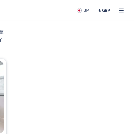
JP
£ GBP
の整
イ