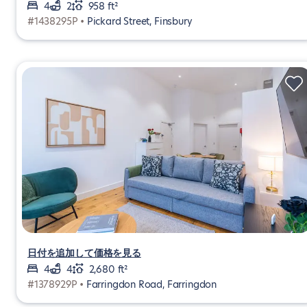
4
2
958 ft²
#1438295P •
Pickard Street, Finsbury
日付を追加して価格を見る
4
4
2,680 ft²
#1378929P •
Farringdon Road, Farringdon