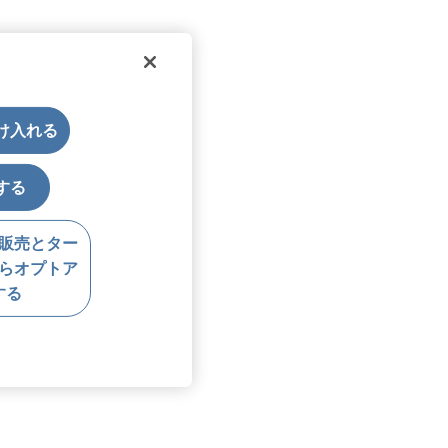
受け入れる
する
販売とター
らオプトア
する