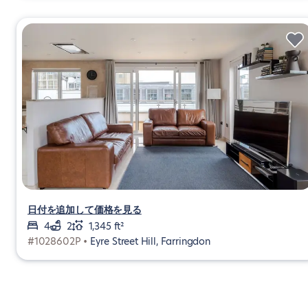
日付を追加して価格を見る
4
2
1,345 ft²
#1028602P •
Eyre Street Hill, Farringdon