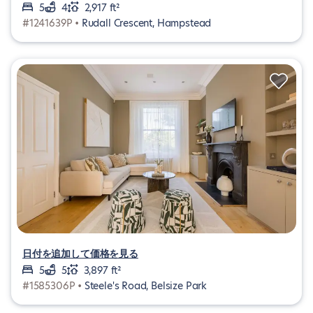
5
4
2,917 ft²
#1241639P •
Rudall Crescent, Hampstead
日付を追加して価格を見る
5
5
3,897 ft²
#1585306P •
Steele's Road, Belsize Park