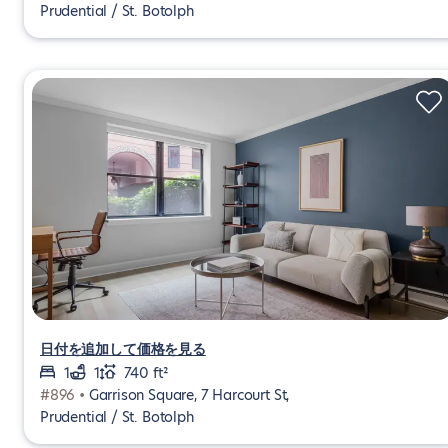
Prudential / St. Botolph
日付を追加して価格を見る
1
1
740 ft²
#896 •
Garrison Square, 7 Harcourt St,
Prudential / St. Botolph