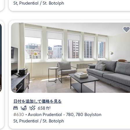
St, Prudential / St. Botolph
日付を追加して価格を見る
1
1
658 ft²
#630 •
Avalon Prudential - 780, 780 Boylston
St, Prudential / St. Botolph