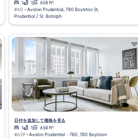
1
1
658 ft²
#60 •
Avalon Prudential, 780 Boylston St,
Prudential / St. Botolph
日付を追加して価格を見る
1
1
658 ft²
#629 •
Avalon Prudential - 780, 780 Boylston