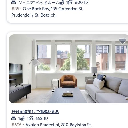
ジュニア1ベッドルーム
1
600 ft²
#85 •
One Back Bay, 135 Clarendon St,
Prudential / St. Botolph
日付を追加して価格を見る
1
1
658 ft²
#696 •
Avalon Prudential, 780 Boylston St,