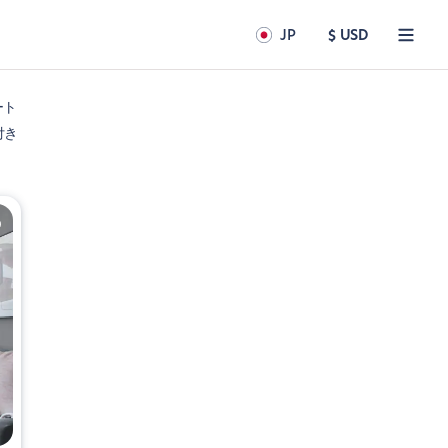
JP
$ USD
ート
付き