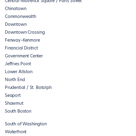
Central-Maverick Square / Paris Street
Chinatown
Commonwealth
Downtown
Downtown Crossing
Fenway–Kenmore
Financial District
Government Center
Jeffries Point
Lower Allston
North End
Prudential / St. Botolph
Seaport
Shawmut
South Boston
South of Washington
Waterfront