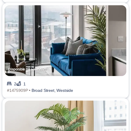
Disponible 08 août 2026
2
1
#1475909P •
Broad Street, Westside