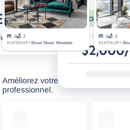
Disponible 20 août 2026
Disponible 22 août
2
2
2
2
#1475941P •
Broad Street, Westside
#1475913P •
Bro
Améliorez votre séjour
professionnel.