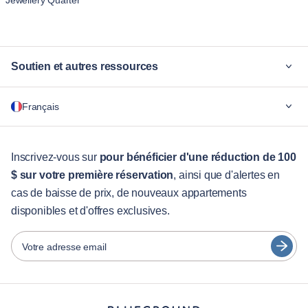
Jewellery Quarter
Soutien et autres ressources
Pourquoi Blueground
Français
Pour les entreprises
Pour les étudiants
English
Services aux visiteurs
Inscrivez-vous sur
pour bénéficier d'une réduction de 100
$ sur votre première réservation
, ainsi que d'alertes en
Guides des villes
Português
cas de baisse de prix, de nouveaux appartements
日本語
disponibles et d'offres exclusives.
Partenaires
Español
Opérateurs de location de meubles
Votre adresse email
Français
Propriétaires
Türkçe
Partenaires de franchise
Courtiers en immobilier
Deutsch