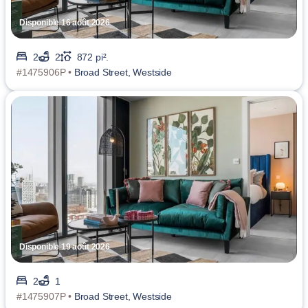
Disponible 16 août 2026
2
2
872 pi².
#1475906P •
Broad Street, Westside
Disponible 19 août 2026
2
1
#1475907P •
Broad Street, Westside