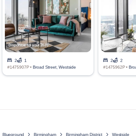
Disponible 19 août 2026
Disponible 16 août
2
1
2
2
#1475907P •
Broad Street, Westside
#1475962P •
Bro
Blueground
Birmingham
Birmingham District
Westside