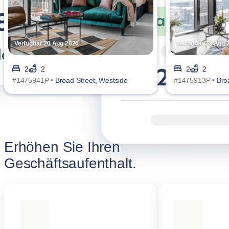
Verfügbar 20 Aug 2026
Verfügbar 22 Aug 
2
2
2
2
#1475941P •
Broad Street, Westside
#1475913P •
Bro
Erhöhen Sie Ihren
Geschäftsaufenthalt.