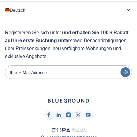
Warum Blueground
Deutsch
Für Unternehmen
Für Studenten
English
Gästebetreuung
Registrieren Sie sich unter
und erhalten Sie 100 $ Rabatt
auf Ihre erste Buchung unter
sowie Benachrichtigungen
Stadt-Guide
Português
über Preissenkungen, neu verfügbare Wohnungen und
日本語
exklusive Angebote.
Partner
Español
Vermieter von Möbeln
Ihre E-Mail Adresse
Français
Vermieter
Türkçe
Franchise-Partner
Immobilienmakler
Deutsch
Beeinflusser & Affiliates
한국어
Unternehmen
Über uns