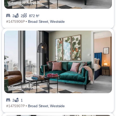
Verfügbar 09 Aug 2026
2
2
872 ft²
#1475906P •
Broad Street, Westside
Verfügbar 19 Aug 2026
2
1
#1475907P •
Broad Street, Westside