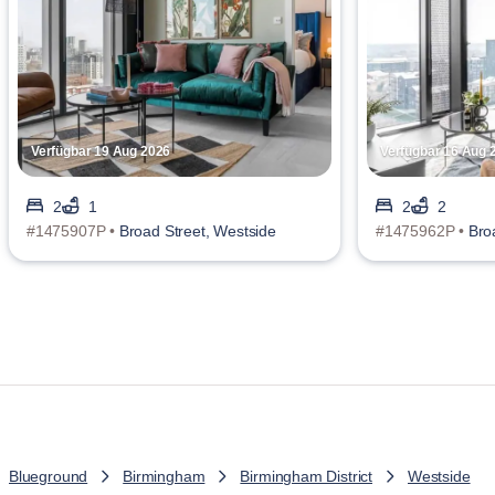
Verfügbar 19 Aug 2026
Verfügbar 16 Aug 
2
1
2
2
#1475907P •
Broad Street, Westside
#1475962P •
Bro
Blueground
Birmingham
Birmingham District
Westside