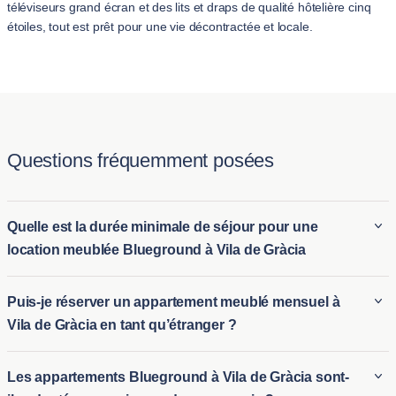
téléviseurs grand écran et des lits et draps de qualité hôtelière cinq
étoiles, tout est prêt pour une vie décontractée et locale.
Questions fréquemment posées
Quelle est la durée minimale de séjour pour une
location meublée Blueground à Vila de Gràcia
La durée minimale pour louer un appartement meublé en
Puis-je réserver un appartement meublé mensuel à
location à Vila de Gràcia avec Blueground est généralement
Vila de Gràcia en tant qu’étranger ?
de 2 nuit. Cela en fait une solution idéale pour les locations
meublées de longue durée à Vila de Gràcia, ainsi que pour
Les étrangers peuvent facilement réserver des locations
Les appartements Blueground à Vila de Gràcia sont-
l’hébergement de courte durée pour ceux ayant besoin d'un
mensuelles d'appartements à Vila de Gràcia, grâce au