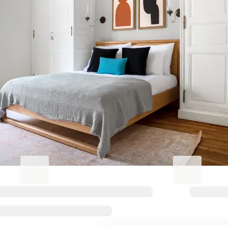
Sublimez votre séjour à Vila de
Gràcia
Blueground for Business
Studentgro
Travaillez dur, restez
Près du campu