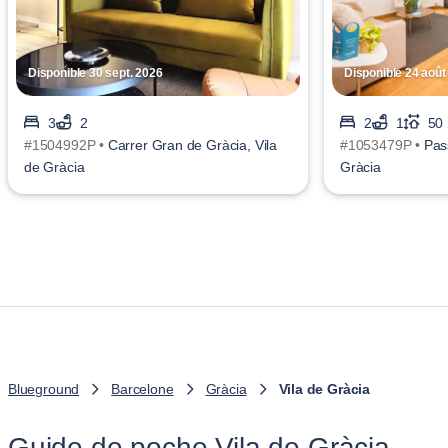
Disponible 30 sept. 2026
Disponible 24 août
3
2
2
1
50
#1504992P •
Carrer Gran de Gràcia, Vila
#1053479P •
Pas
de Gràcia
Gràcia
Blueground
Barcelone
Gràcia
Vila de Gràcia
Guide de poche Vila de Gràcia