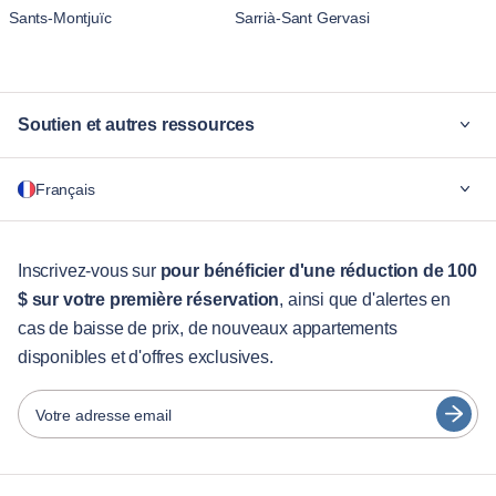
Sants-Montjuïc
Sarrià-Sant Gervasi
Soutien et autres ressources
Pourquoi Blueground
Français
Pour les entreprises
Pour les étudiants
English
Services aux visiteurs
Inscrivez-vous sur
pour bénéficier d'une réduction de 100
$ sur votre première réservation
, ainsi que d'alertes en
Guides des villes
Português
cas de baisse de prix, de nouveaux appartements
日本語
disponibles et d'offres exclusives.
Partenaires
Español
Opérateurs de location de meubles
Votre adresse email
Français
Propriétaires
Türkçe
Partenaires de franchise