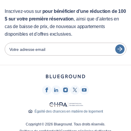
Pour les étudiants
English
Services aux visiteurs
Inscrivez-vous sur
pour bénéficier d'une réduction de 100
$ sur votre première réservation
, ainsi que d'alertes en
Guides des villes
Português
cas de baisse de prix, de nouveaux appartements
日本語
disponibles et d'offres exclusives.
Partenaires
Español
Opérateurs de location de meubles
Votre adresse email
Français
Propriétaires
Türkçe
Partenaires de franchise
Courtiers en immobilier
Deutsch
Influenceurs et affiliés
한국어
Entreprise
À propos de nous
Égalité des chances en matière de logement
Carrières
Copyright © 2026 Blueground. Tous droits réservés.
Presse