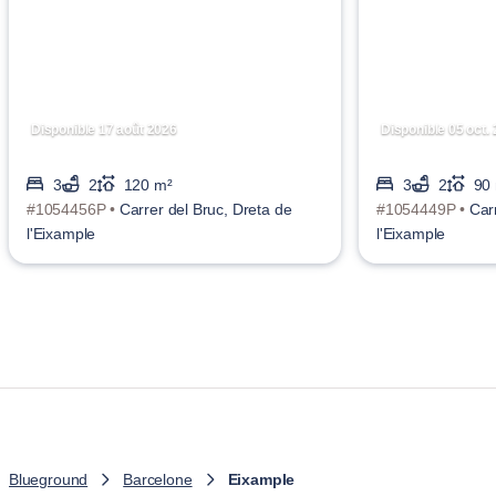
Disponible 17 août 2026
Disponible 05 oct.
3
2
120 m²
3
2
90
#1054456P •
Carrer del Bruc, Dreta de
#1054449P •
Car
l'Eixample
l'Eixample
Blueground
Barcelone
Eixample