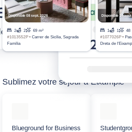
Disponible 08 sept. 2026
Disponible 14 août
2
2
69 m²
1
1
48
#1013552P •
Carrer de Sicília, Sagrada
#1077026P •
Pas
Família
Dreta de l'Eixamp
Sublimez votre séjour à Eixample
Blueground for Business
Studentgro