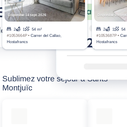
Disponible 14 sept. 2026
Disponible 09 sept
2
1
54 m²
2
1
54
#1053664P •
Carrer del Callao,
#1053687P •
Carr
Hostafrancs
Hostafrancs
Sublimez votre séjour à Sants-
Montjuïc