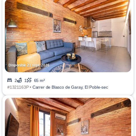
Disponible 21 sept. 2026
2
1
65 m²
#1321163P •
Carrer de Blasco de Garay, El Poble-sec