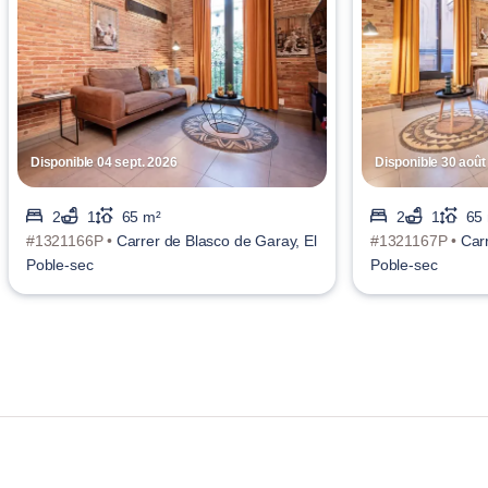
Disponible 04 sept. 2026
Disponible 30 août
2
1
65 m²
2
1
65
#1321166P •
Carrer de Blasco de Garay, El
#1321167P •
Car
Poble-sec
Poble-sec