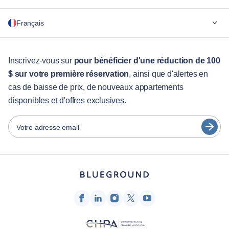
Pourquoi Blueground
Français
Pour les entreprises
Pour les étudiants
English
Services aux visiteurs
Inscrivez-vous sur
pour bénéficier d'une réduction de 100
$ sur votre première réservation
, ainsi que d'alertes en
Guides des villes
Português
cas de baisse de prix, de nouveaux appartements
日本語
disponibles et d'offres exclusives.
Partenaires
Español
Opérateurs de location de meubles
Votre adresse email
Français
Propriétaires
Türkçe
Partenaires de franchise
Courtiers en immobilier
Deutsch
Influenceurs et affiliés
한국어
Entreprise