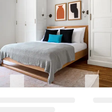
Améliorez votre séjour
Blueground for Business
Studentgro
Travaillez dur, restez
Près du campu