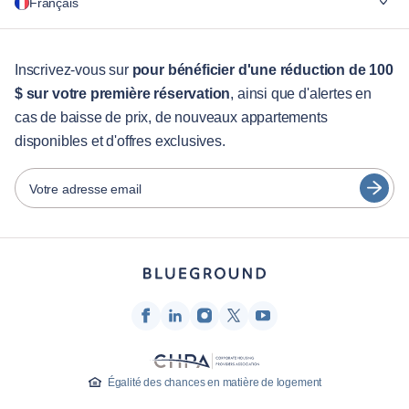
Français
Pour les entreprises
Pour les étudiants
English
Services aux visiteurs
Inscrivez-vous sur
pour bénéficier d'une réduction de 100
$ sur votre première réservation
, ainsi que d'alertes en
Guides des villes
Português
cas de baisse de prix, de nouveaux appartements
日本語
disponibles et d'offres exclusives.
Partenaires
Español
Opérateurs de location de meubles
Votre adresse email
Français
Propriétaires
Türkçe
Partenaires de franchise
Courtiers en immobilier
Deutsch
Influenceurs et affiliés
한국어
Entreprise
À propos de nous
Égalité des chances en matière de logement
Carrières