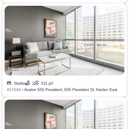
Disponible 17 oct. 2026
Studio
1
511 pi².
#1744A •
Avalon 555 President, 555 President St, Harbor East