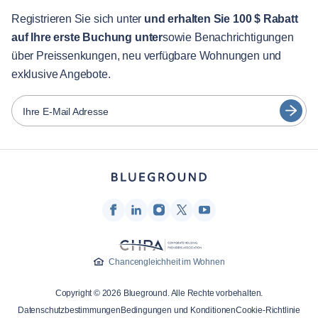
English
Gästebetreuung
Registrieren Sie sich unter
und erhalten Sie 100 $ Rabatt
auf Ihre erste Buchung unter
sowie Benachrichtigungen
Stadt-Guide
Português
über Preissenkungen, neu verfügbare Wohnungen und
日本語
exklusive Angebote.
Partner
Español
Vermieter von Möbeln
Ihre E-Mail Adresse
Français
Vermieter
Türkçe
Franchise-Partner
Immobilienmakler
Deutsch
Beeinflusser & Affiliates
한국어
Unternehmen
Über uns
Chancengleichheit im Wohnen
Karriere
Copyright © 2026 Blueground. Alle Rechte vorbehalten.
Drücken
Datenschutzbestimmungen
Bedingungen und Konditionen
Cookie-Richtlinie