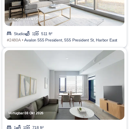
Verfügbar 03 Okt 2026
Studio
1
511 ft²
#2480A •
Avalon 555 President, 555 President St, Harbor East
Verfügbar 08 Okt 2026
1
1
718 ft²