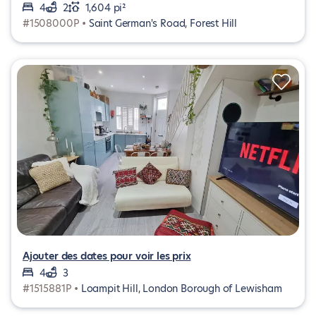
4
2
1,604 pi²
#1508000P •
Saint German's Road, Forest Hill
Ajouter des dates pour voir les prix
4
3
#1515881P •
Loampit Hill, London Borough of Lewisham