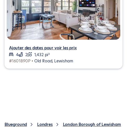
Ajouter des dates pour voir les prix
4
2
1,432 pi²
#1601890P •
Old Road, Lewisham
Blueground
Londres
London Borough of Lewisham