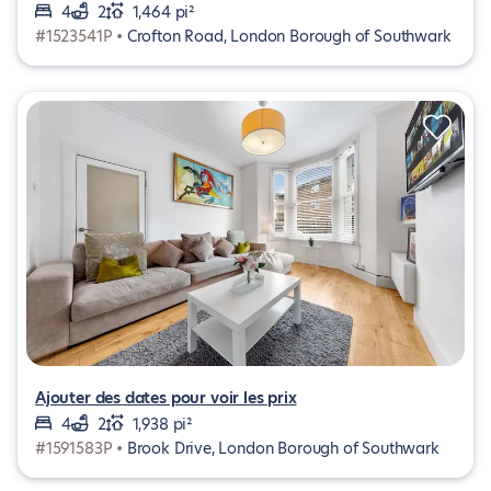
4
2
1,464 pi²
#1523541P •
Crofton Road, London Borough of Southwark
Ajouter des dates pour voir les prix
4
2
1,938 pi²
#1591583P •
Brook Drive, London Borough of Southwark