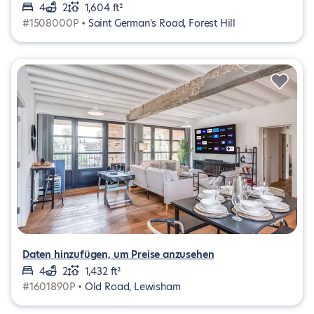
4
2
1,604 ft²
#1508000P •
Saint German's Road, Forest Hill
Daten hinzufügen, um Preise anzusehen
4
2
1,432 ft²
#1601890P •
Old Road, Lewisham