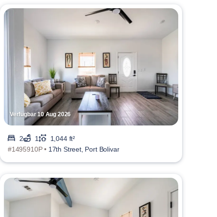
Verfügbar 10 Aug 2026
2
1
1,044 ft²
#1495910P •
17th Street, Port Bolivar