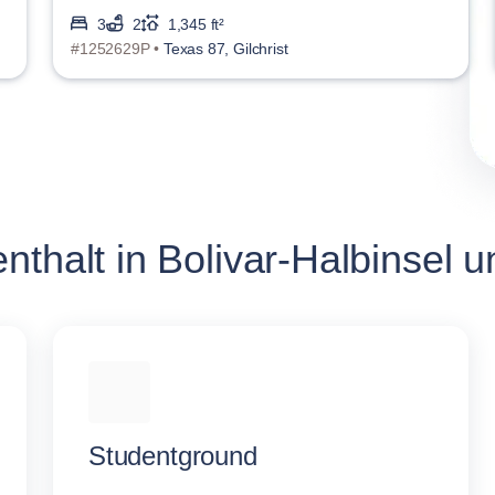
3
2
1,345 ft²
#1252629P •
Texas 87, Gilchrist
thalt in Bolivar-Halbinsel u
Studentground