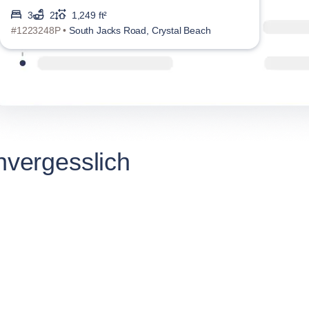
3
2
1,249 ft²
#1223248P •
South Jacks Road, Crystal Beach
#122
nvergesslich