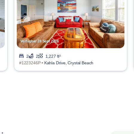
Verfügbar 28 Sept 2026
2
2
1,227 ft²
#1223246P •
Kahla Drive, Crystal Beach