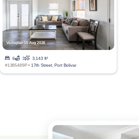
Verfügbar 10 Aug 2026
6
3
3,143 ft²
#1385489P •
17th Street, Port Bolivar