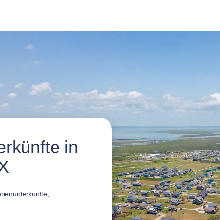
rkünfte in
TX
erienunterkünfte,