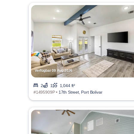
Verfügbar 09 Aug 2026
2
1
1,044 ft²
#1495909P •
17th Street, Port Bolivar