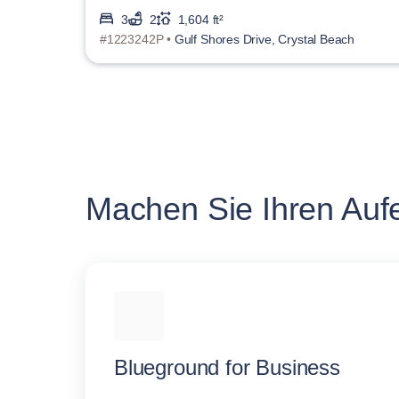
3
2
1,604 ft²
#1223242P •
Gulf Shores Drive, Crystal Beach
Machen Sie Ihren Aufen
Blueground for Business