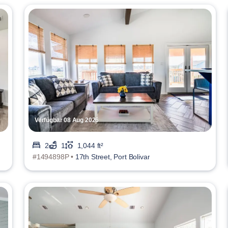
Verfügbar 08 Aug 2026
2
1
1,044 ft²
#1494898P •
17th Street, Port Bolivar