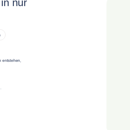
in nur
n
n entstehen,
.