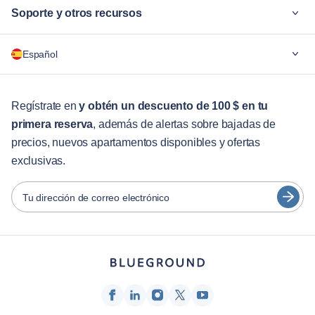
Soporte y otros recursos
¿Por qué Blueground?
Español
Para las empresas
Para estudiantes
English
Servicios para huéspedes
Regístrate en
y obtén un descuento de 100 $ en tu
primera reserva
, además de alertas sobre bajadas de
Guías de ciudades
Português
precios, nuevos apartamentos disponibles y ofertas
日本語
exclusivas.
Socios
Español
Operadores de alquiler amueblado
Tu dirección de correo electrónico
Français
Propietarios
Türkçe
Socios de franquicia
Agentes inmobiliarios
Deutsch
Influenciadores y afiliados
한국어
Empresa