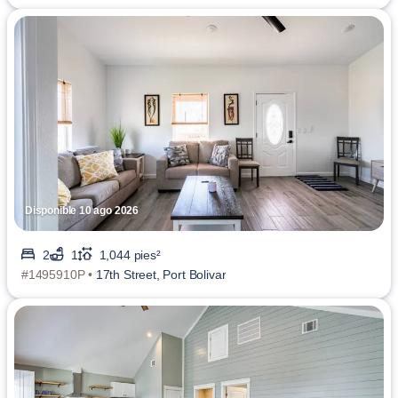
Disponible 10 ago 2026
2
1
1,044 pies²
#1495910P •
17th Street, Port Bolivar