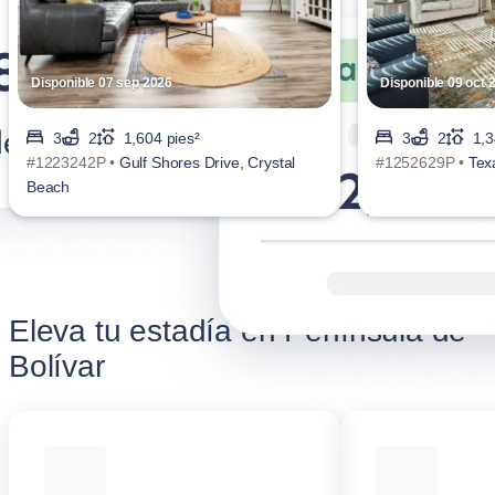
Disponible 07 sep 2026
Disponible 09 oct 
3
2
1,604 pies²
3
2
1,3
#1223242P •
Gulf Shores Drive, Crystal
#1252629P •
Texa
Beach
Eleva tu estadía en Península de
Bolívar