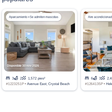
Aparcamiento • Se admiten mascotas
Aire acondicionad
Disponible 30 nov 2026
Disponible 08 nov
3
2
1,572 pies²
6
3
2,4
#1223251P •
Avenue East, Crystal Beach
#1264135P •
Hel