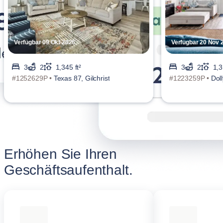
Verfügbar 09 Okt 2026
Verfügbar 20 Nov 
3
2
1,345 ft²
3
2
1,3
#1252629P •
Texas 87, Gilchrist
#1223259P •
Doll
Erhöhen Sie Ihren
Geschäftsaufenthalt.