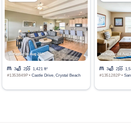
Verfügbar 08 Aug 2026
Verfügbar 08 Aug 
3
2
1,421 ft²
3
2
1,5
#1353849P •
Castle Drive, Crystal Beach
#1351282P •
San