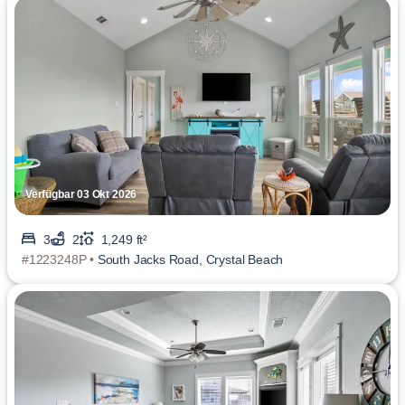
Verfügbar 03 Okt 2026
3
2
1,249 ft²
#1223248P •
South Jacks Road, Crystal Beach