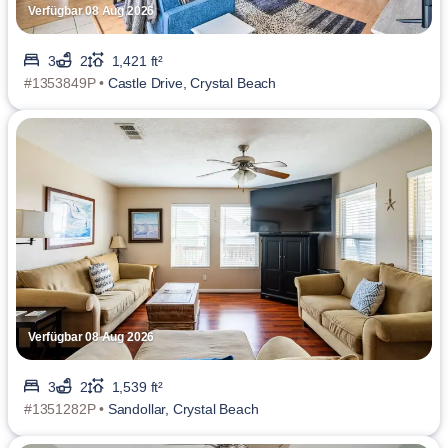
Verfügbar 08 Aug 2026
3
2
1,421 ft²
#1353849P •
Castle Drive, Crystal Beach
Verfügbar 08 Aug 2026
3
2
1,539 ft²
#1351282P •
Sandollar, Crystal Beach