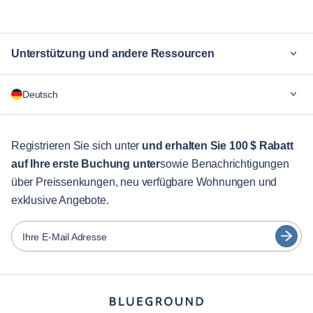
Unterstützung und andere Ressourcen
Warum Blueground
Deutsch
Für Unternehmen
Für Studenten
English
Gästebetreuung
Registrieren Sie sich unter
und erhalten Sie 100 $ Rabatt
auf Ihre erste Buchung unter
sowie Benachrichtigungen
Stadt-Guide
Português
über Preissenkungen, neu verfügbare Wohnungen und
日本語
exklusive Angebote.
Partner
Español
Vermieter von Möbeln
Ihre E-Mail Adresse
Français
Vermieter
Türkçe
Franchise-Partner
Immobilienmakler
Deutsch