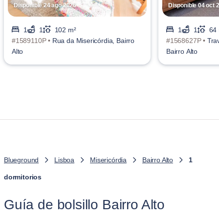
Disponible 24 ago 2026
Disponible 04 oct 
1
1
102 m²
1
1
64
#1589110P •
Rua da Misericórdia, Bairro
#1568627P •
Tra
Alto
Bairro Alto
Blueground
Lisboa
Misericórdia
Bairro Alto
1
dormitorios
Guía de bolsillo Bairro Alto