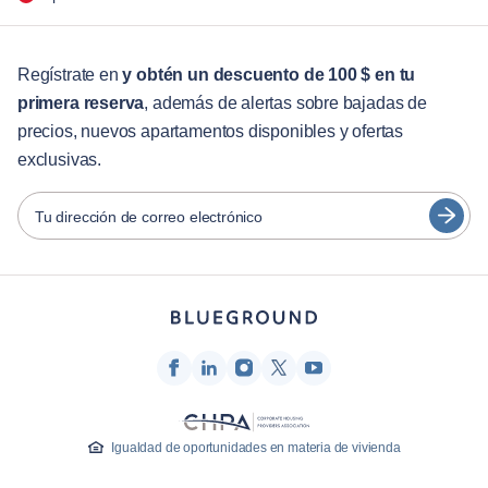
Para las empresas
Para estudiantes
English
Servicios para huéspedes
Regístrate en
y obtén un descuento de 100 $ en tu
primera reserva
, además de alertas sobre bajadas de
Guías de ciudades
Português
precios, nuevos apartamentos disponibles y ofertas
日本語
exclusivas.
Socios
Español
Operadores de alquiler amueblado
Tu dirección de correo electrónico
Français
Propietarios
Türkçe
Socios de franquicia
Agentes inmobiliarios
Deutsch
Influenciadores y afiliados
한국어
Empresa
Quiénes somos
Igualdad de oportunidades en materia de vivienda
Carreras profesionales