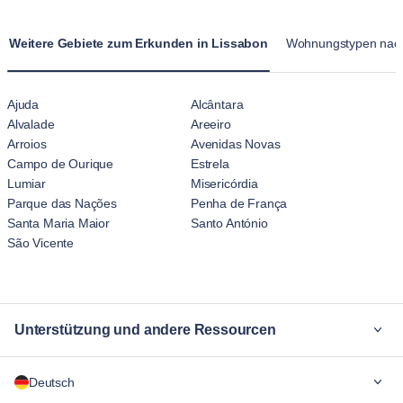
Wohnungen in Belém sind für längere Aufenthalte konzipiert
und vermitteln ein heimischeres Gefühl als die
Weitere Gebiete zum Erkunden in Lissabon
Wohnungstypen nac
vorübergehende Atmosphäre von Hotelunterkünften.
Ajuda
Alcântara
Alvalade
Areeiro
Arroios
Avenidas Novas
Campo de Ourique
Estrela
Lumiar
Misericórdia
Parque das Nações
Penha de França
Santa Maria Maior
Santo António
São Vicente
Unterstützung und andere Ressourcen
Warum Blueground
Deutsch
Für Unternehmen