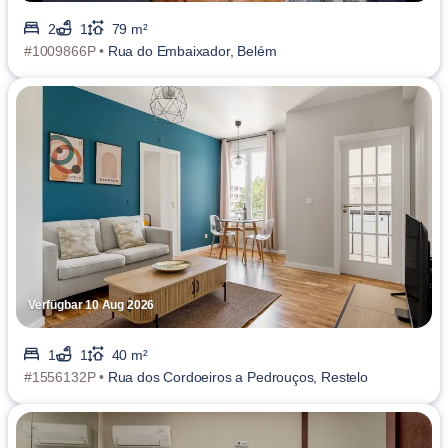
2
1
79 m²
#1009866P •
Rua do Embaixador, Belém
Verfügbar 10 Aug 2026
1
1
40 m²
#1556132P •
Rua dos Cordoeiros a Pedrouços, Restelo