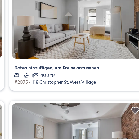
Daten hinzufügen, um Preise anzusehen
1
1
400 ft²
#2075 •
118 Christopher St, West Village