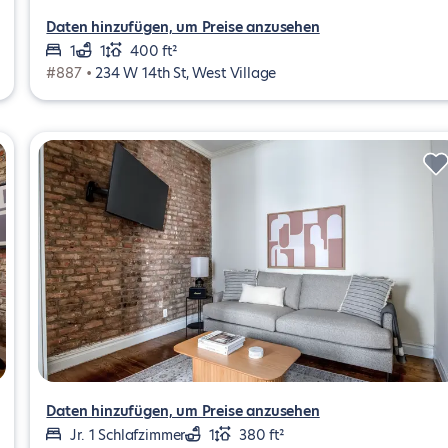
Daten hinzufügen, um Preise anzusehen
1
1
400 ft²
#887 •
234 W 14th St, West Village
Daten hinzufügen, um Preise anzusehen
Jr. 1 Schlafzimmer
1
380 ft²