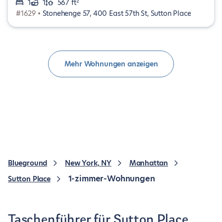
1
1
567 ft²
#1629 •
Stonehenge 57, 400 East 57th St, Sutton Place
Mehr Wohnungen anzeigen
Blueground
New York, NY
Manhattan
1-zimmer-Wohnungen
Sutton Place
Taschenführer für Sutton Place