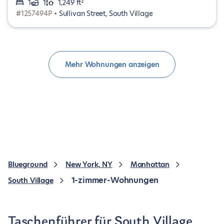
1
1
1,249 ft²
#1257494P •
Sullivan Street, South Village
Mehr Wohnungen anzeigen
Blueground
New York, NY
Manhattan
1-zimmer-Wohnungen
South Village
Taschenführer für South Village