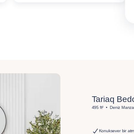
Tariaq Be
495 ft²
Deniz Manza
Konuksever bir atm