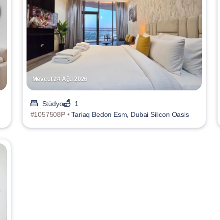
Mevcut 24 Ağu 2026
Stüdyo
1
#1057508P •
Tariaq Bedon Esm, Dubai Silicon Oasis