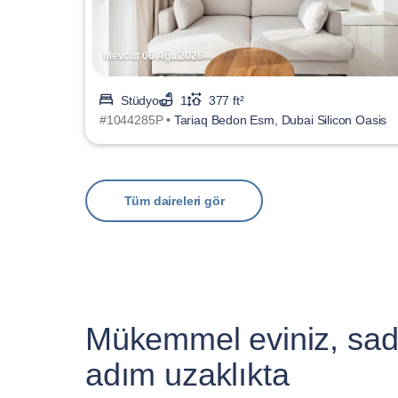
Mevcut 06 Ağu 2026
Stüdyo
1
377 ft²
#1044285P •
Tariaq Bedon Esm, Dubai Silicon Oasis
Tüm daireleri gör
Mükemmel eviniz, sad
adım uzaklıkta