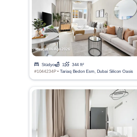
Mevcut 06 Ağu 2026
Stüdyo
1
344 ft²
#1044234P •
Tariaq Bedon Esm, Dubai Silicon Oasis