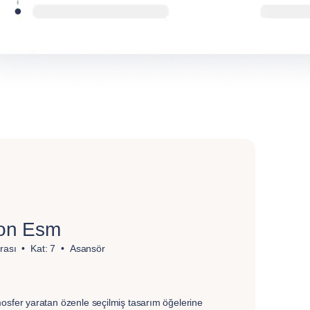
don Esm
rası
Kat: 7
Asansör
osfer yaratan özenle seçilmiş tasarım öğelerine