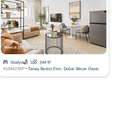
Mevcut 10 Ağu 2026
Stüdyo
1
344 ft²
#1044236P •
Tariaq Bedon Esm, Dubai Silicon Oasis