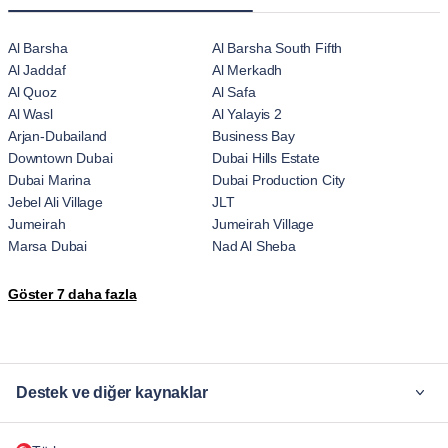
Al Barsha
Al Barsha South Fifth
Al Jaddaf
Al Merkadh
Al Quoz
Al Safa
Al Wasl
Al Yalayis 2
Arjan-Dubailand
Business Bay
Downtown Dubai
Dubai Hills Estate
Dubai Marina
Dubai Production City
Jebel Ali Village
JLT
Jumeirah
Jumeirah Village
Marsa Dubai
Nad Al Sheba
Ras Al Khor
The Palm Jumeirah
Göster 7 daha fazla
Trade Center
Umm Suqeim
Wadi Al Safa 7
Za'abeel
Zaa'beel Second
Destek ve diğer kaynaklar
Neden Blueground