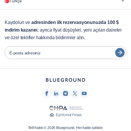
Türkçe
Şirketler için
Öğrenciler İçin
English
Müşteri Hizmetleri
Kaydolun ve
adresinden ilk rezervasyonunuzda 100 $
indirim kazanın
; ayrıca fiyat düşüşleri, yeni açılan daireler
Şehir Rehberleri
Português
ve özel teklifler hakkında bildirimler alın.
日本語
Ortaklar
Español
E-posta adresiniz
Mobilyalı kiralama operatörleri
Français
Ev sahipleri
Türkçe
Franchise ortakları
Emlak komisyoncuları
Deutsch
Etkileyenler ve iştirakler
한국어
Şirket
Eşit Konut Fırsatı
Hakkımızda
Telif hakkı © 2026 Blueground. Her hakkı saklıdır.
Kariyer