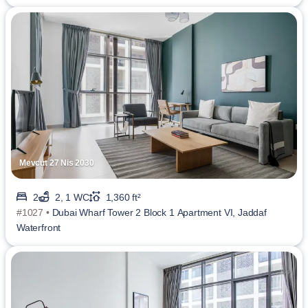
Mevcut 27 Nis 2030
2
2, 1 WC
1,360 ft²
#1027 •
Dubai Wharf Tower 2 Block 1 Apartment VI, Jaddaf
Waterfront