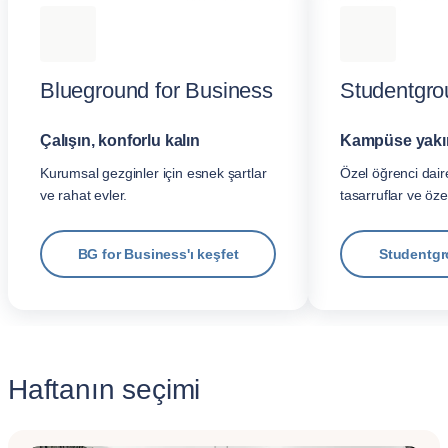
Blueground for Business
Studentgro
Çalışın, konforlu kalın
Kampüse yakın,
Kurumsal gezginler için esnek şartlar
Özel öğrenci daire
ve rahat evler.
tasarruflar ve öze
BG for Business'ı keşfet
Studentgr
Haftanın seçimi