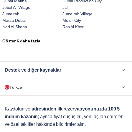
Dubai Marina
Dubai Production City
Jebel Ali Village
JLT
Jumeirah
Jumeirah Village
Marsa Dubai
Motor City
Nad Al Sheba
Ras Al Khor
The Palm Jumeirah
Trade Center
Göster 6 daha fazla
Umm Suqeim
Wadi Al Safa 7
Za'abeel
Zaa'beel Second
Destek ve diğer kaynaklar
Neden Blueground
Türkçe
Şirketler için
Öğrenciler İçin
English
Müşteri Hizmetleri
Kaydolun ve
adresinden ilk rezervasyonunuzda 100 $
indirim kazanın
; ayrıca fiyat düşüşleri, yeni açılan daireler
Şehir Rehberleri
Português
ve özel teklifler hakkında bildirimler alın.
日本語