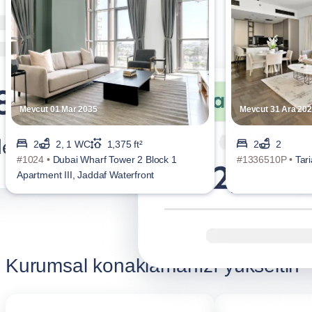
Mevcut 01 Mar 2035
Mevcut 31 Ara 20
2
2, 1 WC
1,375 ft²
2
2
#1024 •
Dubai Wharf Tower 2 Block 1
#1336510P •
Tar
Apartment III, Jaddaf Waterfront
Kurumsal konaklamanızı yükseltin