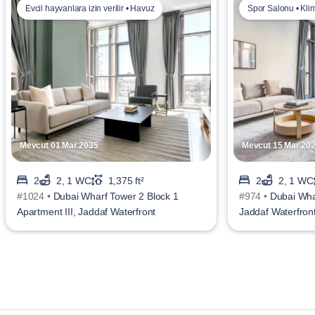
Evcil hayvanlara izin verilir • Havuz
Spor Salonu • Kli
Mevcut 01 Mar 2035
Mevcut 15 Mar 20
2
2, 1 WC
1,375 ft²
2
2, 1 WC
#1024 •
Dubai Wharf Tower 2 Block 1
#974 •
Dubai Wharf Tow
Apartment III, Jaddaf Waterfront
Jaddaf Waterfron