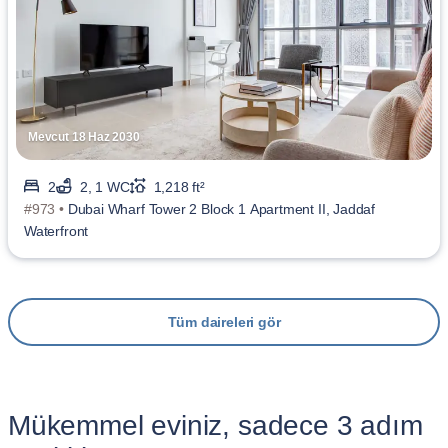
Mevcut 18 Haz 2030
2
2, 1 WC
1,218 ft²
#973 •
Dubai Wharf Tower 2 Block 1 Apartment II, Jaddaf
Waterfront
Tüm daireleri gör
Mükemmel eviniz, sadece 3 adım