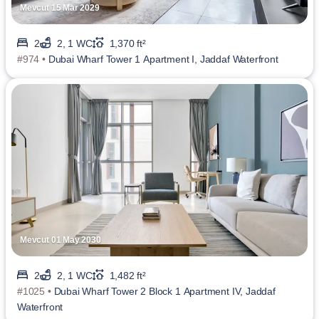
Mevcut 15 Mar 2029
2
2, 1 WC
1,370 ft²
#974 •
Dubai Wharf Tower 1 Apartment I, Jaddaf Waterfront
Mevcut 01 May 2030
2
2, 1 WC
1,482 ft²
#1025 •
Dubai Wharf Tower 2 Block 1 Apartment IV, Jaddaf
Waterfront