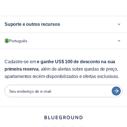
Suporte e outros recursos
Por quê Blueground
Português
Para empresas
Para estudantes
English
Serviços aos hóspedes
Cadastre-se em
e ganhe US$ 100 de desconto na sua
primeira reserva
, além de alertas sobre quedas de preço,
Guias da cidade
Português
apartamentos recém-disponibilizados e ofertas exclusivas.
日本語
Parceiros
Español
Seu endereço de e-mail
Operadoras de aluguel mobiliado
Français
Proprietários
Türkçe
Parceiros de franquia
Corretores de imóveis
Deutsch