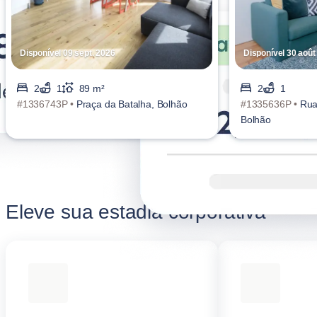
Disponível 09 sept. 2026
Disponível 30 août
2
1
89 m²
2
1
#1336743P •
Praça da Batalha, Bolhão
#1335636P •
Rua
Bolhão
Eleve sua estadia corporativa