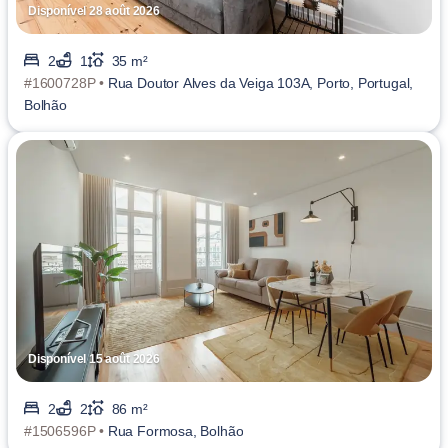
Disponível 28 août 2026
2
1
35 m²
#1600728P •
Rua Doutor Alves da Veiga 103A, Porto, Portugal,
Bolhão
Disponível 15 août 2026
2
2
86 m²
#1506596P •
Rua Formosa, Bolhão