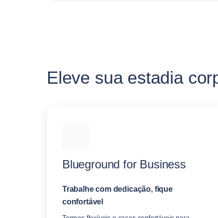
Eleve sua estadia cor
Blueground for Business
Trabalhe com dedicação, fique
confortável
Termos flexíveis e casas confortáveis para