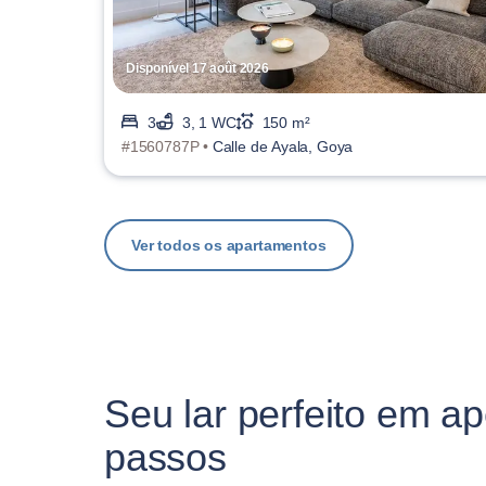
Disponível 17 août 2026
3
3, 1 WC
150 m²
#1560787P •
Calle de Ayala, Goya
Ver todos os apartamentos
Seu lar perfeito em a
passos