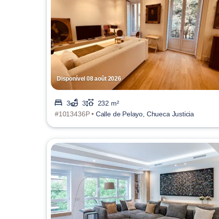
Disponível 08 août 2026
3
3
232 m²
#1013436P •
Calle de Pelayo, Chueca Justicia