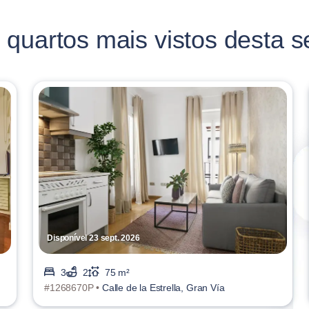
 quartos mais vistos desta 
Disponível 23 sept. 2026
3
2
75 m²
#1268670P •
Calle de la Estrella, Gran Vía