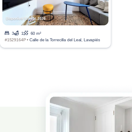
Disponível 01 sept. 2026
3
1
60 m²
#1529164P •
Calle de la Torrecilla del Leal, Lavapiés