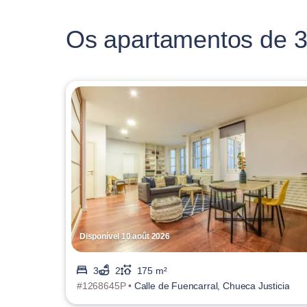
Os apartamentos de 3
Disponível 10 août 2026
3
2
175 m²
#1268645P •
Calle de Fuencarral, Chueca Justicia