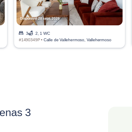
Disponível 28 sept. 2026
3
2, 1 WC
#1490349P •
Calle de Vallehermoso, Vallehermoso
penas 3