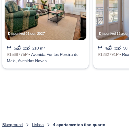
Disponível 01 oct. 2027
Disponível 12 août
5
2
210 m²
4
3
90
#1568775P •
Avenida Fontes Pereira de
#1262791P •
Rua 
Melo, Avenidas Novas
Blueground
Lisboa
4 apartamentos tipo quarto