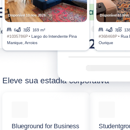
Disponível 10 nov. 2026
Disponível 03 févr
6
3
169 m²
4
3
13
#1035786P •
Largo do Intendente Pina
#368468P •
Rua 
Manique, Arroios
Ourique
Eleve sua estadia corporativa
Blueground for Business
Studentgro