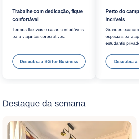
Trabalhe com dedicação, fique
Perto do camp
confortável
incríveis
Termos flexíveis e casas confortáveis
Grandes economi
para viajantes corporativos.
especiais para a
estudantis privad
Descubra a BG for Business
Descubra a
Destaque da semana