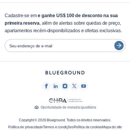
Para estudantes
English
Serviços aos hóspedes
Cadastre-se em
e ganhe US$ 100 de desconto na sua
primeira reserva
, além de alertas sobre quedas de preço,
Guias da cidade
Português
apartamentos recém-disponibilizados e ofertas exclusivas.
日本語
Parceiros
Español
Seu endereço de e-mail
Operadoras de aluguel mobiliado
Français
Proprietários
Türkçe
Parceiros de franquia
Corretores de imóveis
Deutsch
Influenciadores e afiliados
한국어
Empresa
Oportunidade de moradia igualitária
Sobre nós
Copyright © 2026 Blueground. Todos os direitos reservados.
Carreiras
Política de privacidade
Termos e condições
Política de cookies
Mapa do site