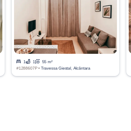
Disponível 09 août 2026
1
1
55 m²
#1288607P •
Travessa Giestal, Alcântara