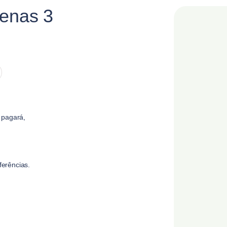
penas 3
 pagará,
erências.