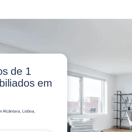
os de 1
biliados em
 Alcântara, Lisboa,