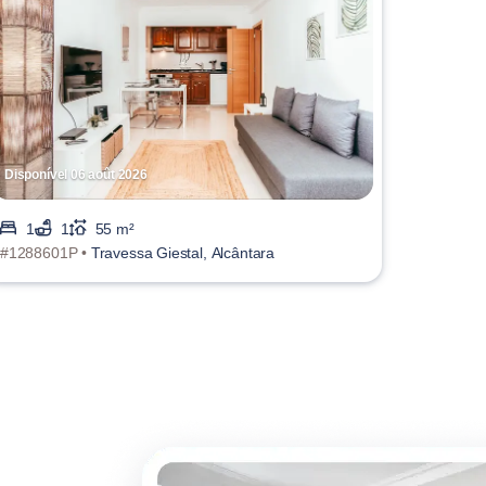
Disponível 06 août 2026
1
1
55 m²
#1288601P •
Travessa Giestal, Alcântara