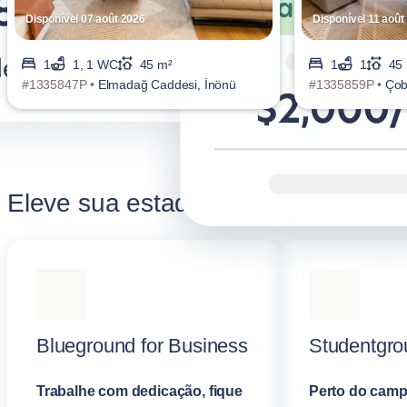
Disponível 07 août 2026
Disponível 11 août
1
1, 1 WC
45 m²
1
1
45
#1335847P •
Elmadağ Caddesi, İnönü
#1335859P •
Çob
Eleve sua estadia em Şişli
Blueground for Business
Studentgro
Trabalhe com dedicação, fique
Perto do camp