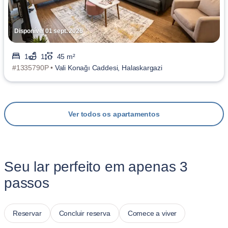
Disponível 01 sept. 2026
1
1
45 m²
#1335790P •
Vali Konağı Caddesi, Halaskargazi
Ver todos os apartamentos
Seu lar perfeito em apenas 3
passos
Reservar
Concluir reserva
Comece a viver