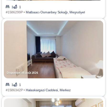
1
1
#1586299P •
Matbaacı Osmanbey Sokağı, Meşrutiyet
Disponível 06 août 2026
1
1
#1586342P •
Halaskargazi Caddesi, Merkez