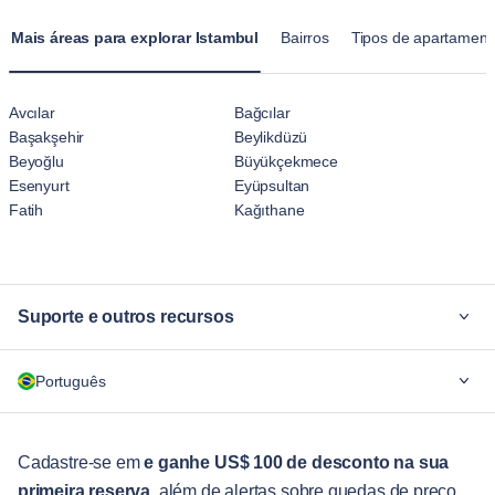
que uma hospedagem temporária de hotel.
Mais áreas para explorar Istambul
Bairros
Tipos de apartament
Avcılar
Bağcılar
Başakşehir
Beylikdüzü
Beyoğlu
Büyükçekmece
Esenyurt
Eyüpsultan
Fatih
Kağıthane
Suporte e outros recursos
Por quê Blueground
Português
Para empresas
Para estudantes
English
Serviços aos hóspedes
Cadastre-se em
e ganhe US$ 100 de desconto na sua
primeira reserva
, além de alertas sobre quedas de preço,
Guias da cidade
Português