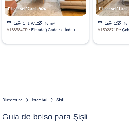
Disponível 07 août 2026
Disponível 21 août
1
1, 1 WC
45 m²
1
1
45
#1335847P •
Elmadağ Caddesi, İnönü
#1502871P •
Çob
Blueground
Istambul
Şişli
Guia de bolso para Şişli