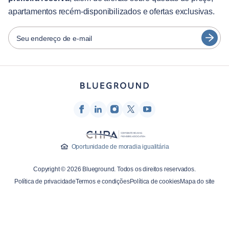
apartamentos recém-disponibilizados e ofertas exclusivas.
日本語
Parceiros
Español
Seu endereço de e-mail
Operadoras de aluguel mobiliado
Français
Proprietários
Türkçe
Parceiros de franquia
Corretores de imóveis
Deutsch
Influenciadores e afiliados
한국어
Empresa
Oportunidade de moradia igualitária
Sobre nós
Copyright © 2026 Blueground. Todos os direitos reservados.
Carreiras
Política de privacidade
Termos e condições
Política de cookies
Mapa do site
Imprensa
Blog Blueprint
Entre em contato conosco