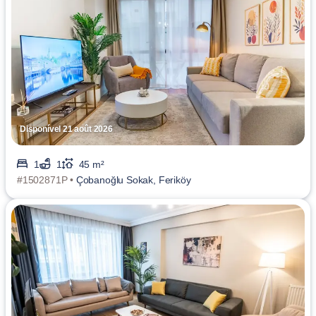
Disponível 21 août 2026
1
1
45 m²
#1502871P •
Çobanoğlu Sokak, Feriköy