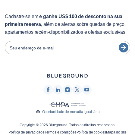
Para estudantes
English
Serviços aos hóspedes
Cadastre-se em
e ganhe US$ 100 de desconto na sua
primeira reserva
, além de alertas sobre quedas de preço,
Guias da cidade
Português
apartamentos recém-disponibilizados e ofertas exclusivas.
日本語
Parceiros
Español
Seu endereço de e-mail
Operadoras de aluguel mobiliado
Français
Proprietários
Türkçe
Parceiros de franquia
Corretores de imóveis
Deutsch
Influenciadores e afiliados
한국어
Empresa
Oportunidade de moradia igualitária
Sobre nós
Copyright © 2026 Blueground. Todos os direitos reservados.
Carreiras
Política de privacidade
Termos e condições
Política de cookies
Mapa do site