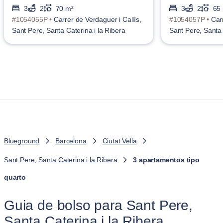
3
2
70 m²
3
2
65
#1054055P •
Carrer de Verdaguer i Callís,
#1054057P •
Car
Sant Pere, Santa Caterina i la Ribera
Sant Pere, Santa 
Blueground
Barcelona
Ciutat Vella
Sant Pere, Santa Caterina i la Ribera
3 apartamentos tipo
quarto
Guia de bolso para Sant Pere,
Santa Caterina i la Ribera