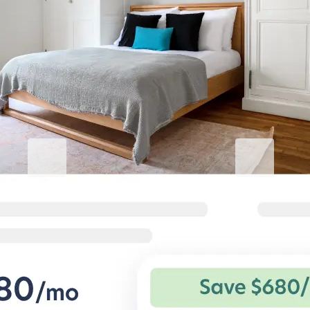
Eleve sua estadia corporativa
Blueground for Business
Studentgro
Trabalhe com dedicação, fique
Perto do camp
confortável
incríveis
Termos flexíveis e casas confortáveis
Grandes economi
para viajantes corporativos.
especiais para a
estudantis privad