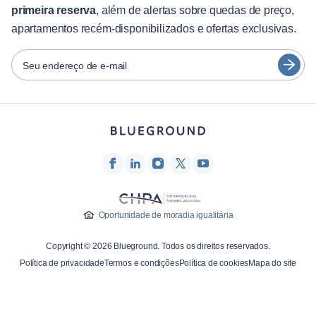
primeira reserva
, além de alertas sobre quedas de preço,
Guias da cidade
Português
apartamentos recém-disponibilizados e ofertas exclusivas.
日本語
Parceiros
Español
Seu endereço de e-mail
Operadoras de aluguel mobiliado
Français
Proprietários
Türkçe
Parceiros de franquia
Corretores de imóveis
Deutsch
Influenciadores e afiliados
한국어
Empresa
Oportunidade de moradia igualitária
Sobre nós
Copyright © 2026 Blueground. Todos os direitos reservados.
Carreiras
Política de privacidade
Termos e condições
Política de cookies
Mapa do site
Imprensa
Blog Blueprint
Entre em contato conosco