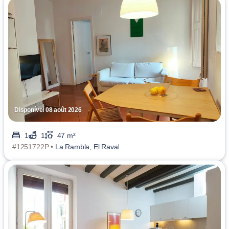
Disponível 08 août 2026
1
1
47 m²
#1251722P •
La Rambla, El Raval