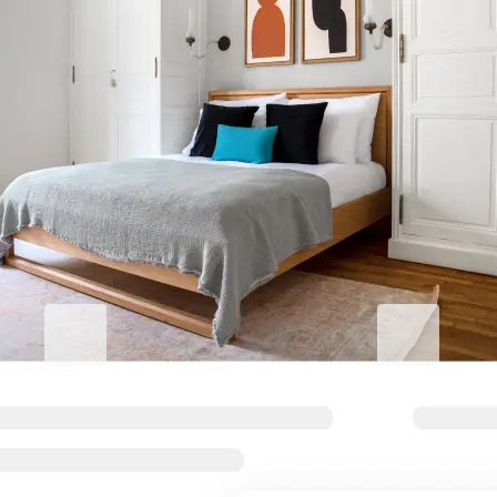
Eleve sua estadia corporativa
Blueground for Business
Studentgro
Trabalhe com dedicação, fique
Perto do camp
confortável
incríveis