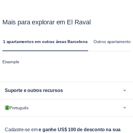
Mais para explorar em El Raval
1 apartamentos em outras áreas Barcelona
Outros apartamentos
Eixample
Suporte e outros recursos
Por quê Blueground
Português
Para empresas
Para estudantes
English
Serviços aos hóspedes
Cadastre-se em
e ganhe US$ 100 de desconto na sua