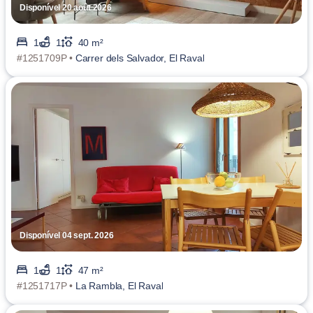
Disponível 20 août 2026
1
1
40 m²
#1251709P •
Carrer dels Salvador, El Raval
Disponível 04 sept. 2026
1
1
47 m²
#1251717P •
La Rambla, El Raval