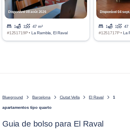
Disponível 08 août 2026
Disponível 04 sept
1
1
47 m²
1
1
47
#1251719P •
La Rambla, El Raval
#1251717P •
La 
Blueground
Barcelona
Ciutat Vella
El Raval
1
apartamentos tipo quarto
Guia de bolso para El Raval