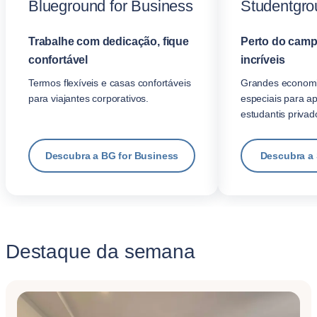
Blueground for Business
Studentgro
Trabalhe com dedicação, fique
Perto do camp
confortável
incríveis
Termos flexíveis e casas confortáveis
Grandes economi
para viajantes corporativos.
especiais para a
estudantis privad
Descubra a BG for Business
Descubra a
Destaque da semana