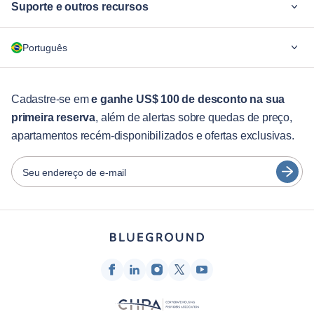
Suporte e outros recursos
Por quê Blueground
Português
Para empresas
Para estudantes
English
Serviços aos hóspedes
Cadastre-se em
e ganhe US$ 100 de desconto na sua
primeira reserva
, além de alertas sobre quedas de preço,
Guias da cidade
Português
apartamentos recém-disponibilizados e ofertas exclusivas.
日本語
Parceiros
Español
Seu endereço de e-mail
Operadoras de aluguel mobiliado
Français
Proprietários
Türkçe
Parceiros de franquia
Corretores de imóveis
Deutsch
Influenciadores e afiliados
한국어
Empresa