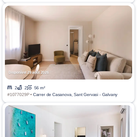
Disponível 29 août 2026
2
2
56 m²
#1077029P •
Carrer de Casanova, Sant Gervasi - Galvany