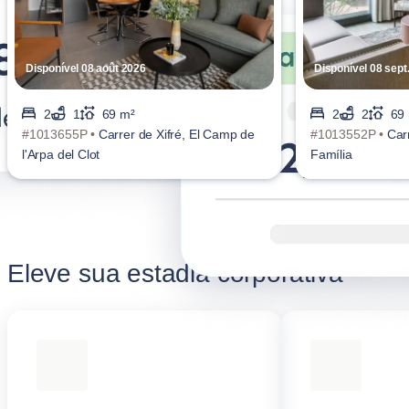
Disponível 08 août 2026
Disponível 08 sept
2
1
69 m²
2
2
69
#1013655P •
Carrer de Xifré, El Camp de
#1013552P •
Car
l'Arpa del Clot
Família
Eleve sua estadia corporativa