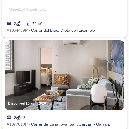
Disponível 31 août 2026
2
1
72 m²
#1054459P •
Carrer del Bruc, Dreta de l'Eixample
Disponível 15 août 2026
2
2
#1077010P •
Carrer de Casanova, Sant Gervasi - Galvany