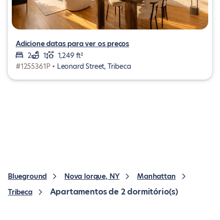
Adicione datas para ver os preços
2
1
1,249 ft²
#1255361P •
Leonard Street, Tribeca
Blueground
Nova Iorque, NY
Manhattan
Apartamentos de 2 dormitório(s)
Tribeca