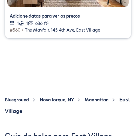
Adicione datas para ver os preços
1
1
636 ft²
#560 •
The Mayfair, 145 4th Ave, East Village
East
Blueground
Nova Iorque, NY
Manhattan
Village