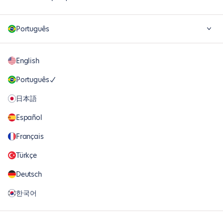
Português
English
Português
日本語
Español
Français
Türkçe
Deutsch
한국어