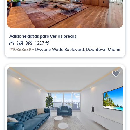
Adicione datas para ver os preços
3
3
1,227 ft²
#1036363P •
Dwyane Wade Boulevard, Downtown Miami