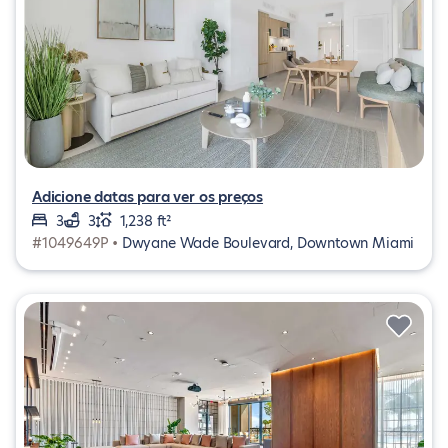
Adicione datas para ver os preços
3
3
1,238 ft²
#1049649P •
Dwyane Wade Boulevard, Downtown Miami