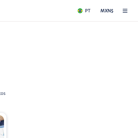
PT
MXN$
tos