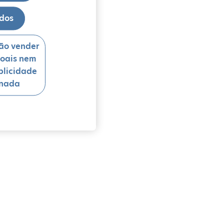
odos
ão vender
oais nem
blicidade
onada