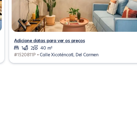
Adicione datas para ver os preços
1
2
40 m²
#1520811P •
Calle Xicoténcatl, Del Carmen