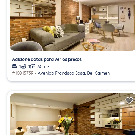
Adicione datas para ver os preços
1
1
60 m²
#1031575P •
Avenida Francisco Sosa, Del Carmen