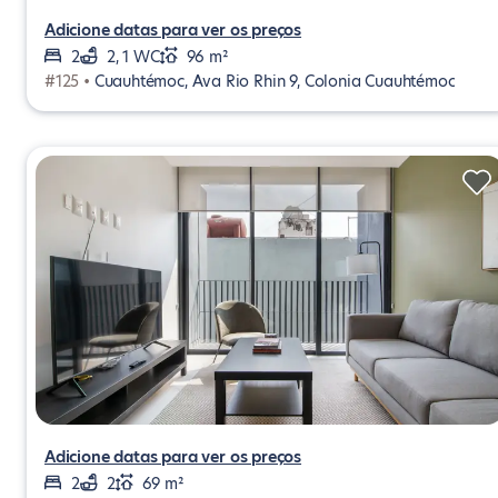
Adicione datas para ver os preços
2
2, 1 WC
96 m²
#125 •
Cuauhtémoc, Ava Rio Rhin 9, Colonia Cuauhtémoc
Adicione datas para ver os preços
2
2
69 m²