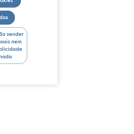
ookies
odos
ão vender
oais nem
blicidade
onada