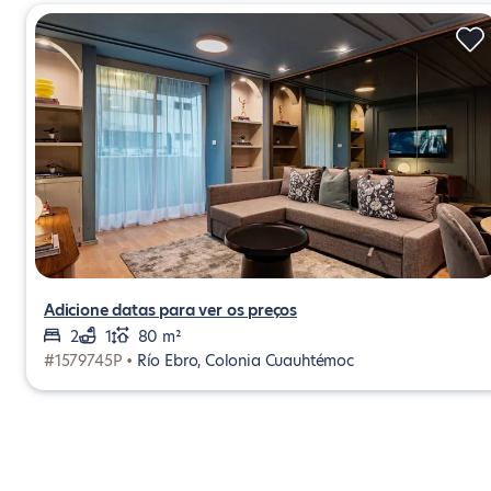
Adicione datas para ver os preços
2
1
80 m²
#1579745P •
Río Ebro, Colonia Cuauhtémoc