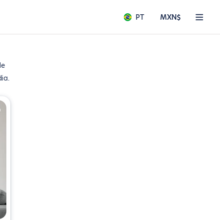
PT
MXN$
de
ia.