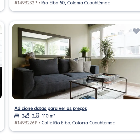
#1493232P •
Rio Elba 50, Colonia Cuauhtémoc
Adicione datas para ver os preços
2
2
110 m²
#1493226P •
Calle Río Elba, Colonia Cuauhtémoc