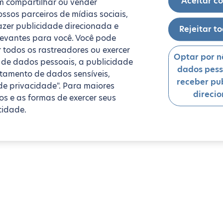
Aceitar c
 compartilhar ou vender
ssos parceiros de mídias sociais,
fazer publicidade direcionada e
Rejeitar t
levantes para você. Você pode
r todos os rastreadores ou exercer
Optar por n
da de dados pessoais, a publicidade
dados pess
ratamento de dados sensíveis,
receber pu
de privacidade". Para maiores
direci
s e as formas de exercer seus
cidade.