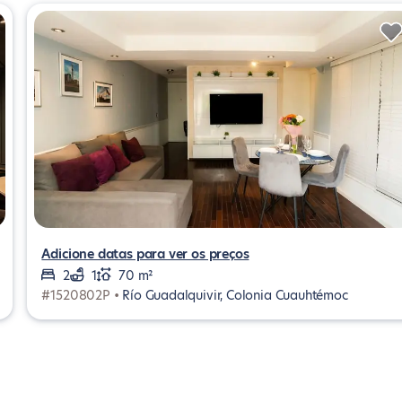
Adicione datas para ver os preços
2
1
70 m²
#1520802P •
Río Guadalquivir, Colonia Cuauhtémoc