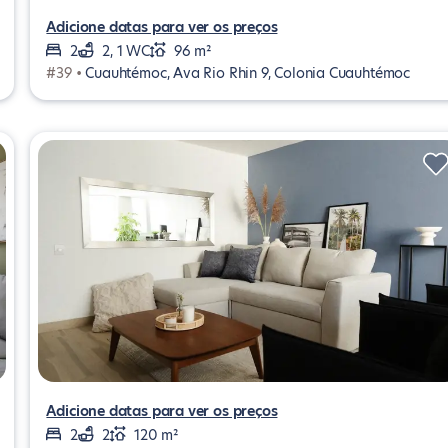
Adicione datas para ver os preços
2
2, 1 WC
96 m²
#39 •
Cuauhtémoc, Ava Rio Rhin 9, Colonia Cuauhtémoc
Adicione datas para ver os preços
2
2
120 m²