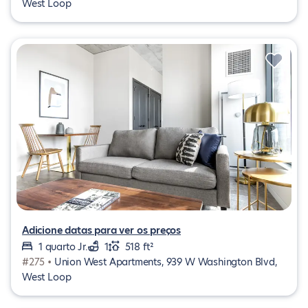
West Loop
Adicione datas para ver os preços
1 quarto Jr.
1
518 ft²
#275 •
Union West Apartments, 939 W Washington Blvd,
West Loop