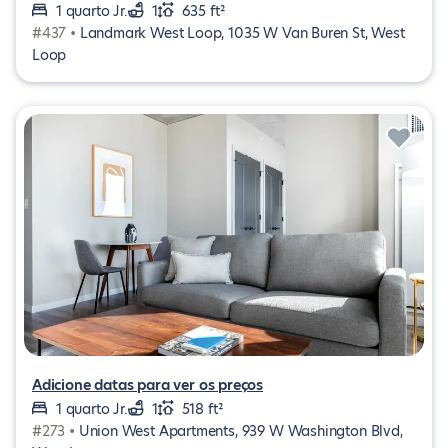
1 quarto Jr.
1
635 ft²
#437 •
Landmark West Loop, 1035 W Van Buren St, West
Loop
Adicione datas para ver os preços
1 quarto Jr.
1
518 ft²
#273 •
Union West Apartments, 939 W Washington Blvd,