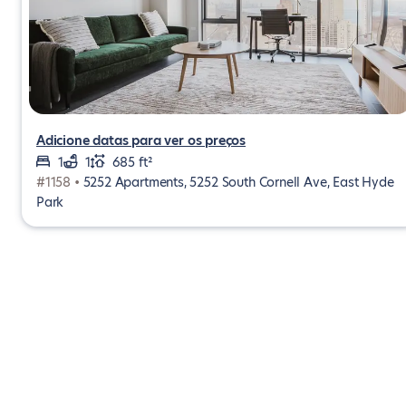
Adicione datas para ver os preços
1
1
685 ft²
#1158 •
5252 Apartments, 5252 South Cornell Ave, East Hyde
Park