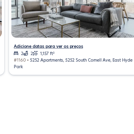
Adicione datas para ver os preços
2
2
1,157 ft²
#1160 •
5252 Apartments, 5252 South Cornell Ave, East Hyde
Park