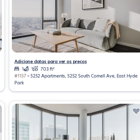
Adicione datas para ver os preços
1
1
703 ft²
#1157 •
5252 Apartments, 5252 South Cornell Ave, East Hyde
Park