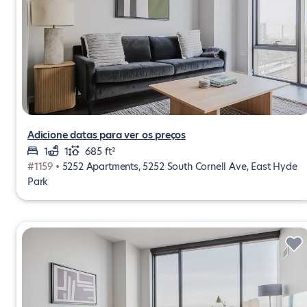
Adicione datas para ver os preços
1
1
685 ft²
#1159 •
5252 Apartments, 5252 South Cornell Ave, East Hyde
Park