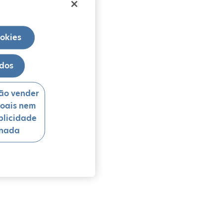
ookies
odos
ão vender
oais nem
blicidade
onada