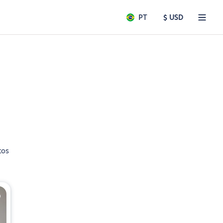
PT
$ USD
tos