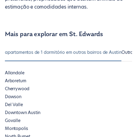
estimação e comodidades internas.
Mais para explorar em St. Edwards
apartamentos de 1 dormitório em outros bairros de Austin
Outros
Allandale
Arboretum
Cherrywood
Dawson
Del Valle
Downtown Austin
Govalle
Montopolis
North Burnet